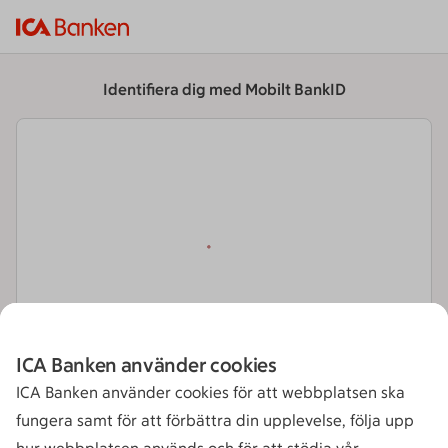
Identifiera dig med Mobilt BankID
ICA Banken använder cookies
ICA Banken använder cookies för att webbplatsen ska
Till startsidan
Hjälp att logga in
fungera samt för att förbättra din upplevelse, följa upp
Så behandlar vi dina personuppgifter